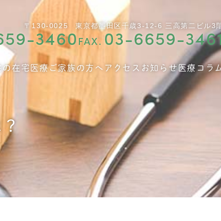
〒130-0025
東京都墨田区千歳3-12-6 三高第二ビル3
659-3460
03-6659-346
FAX.
院の在宅医療
ご家族の方へ
アクセス
お知らせ
医療コラ
は？