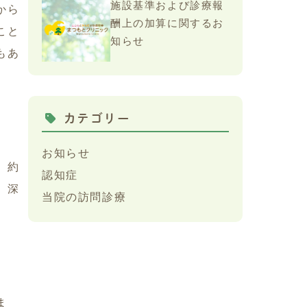
施設基準および診療報
から
酬上の加算に関するお
こと
知らせ
もあ
カテゴリー
お知らせ
。約
認知症
、深
当院の訪問診療
ま