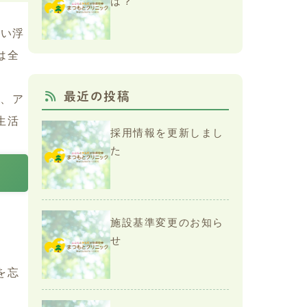
は？
思い浮
は全
最近の投稿
ら、ア
生活
採用情報を更新しまし
た
施設基準変更のお知ら
せ
を忘