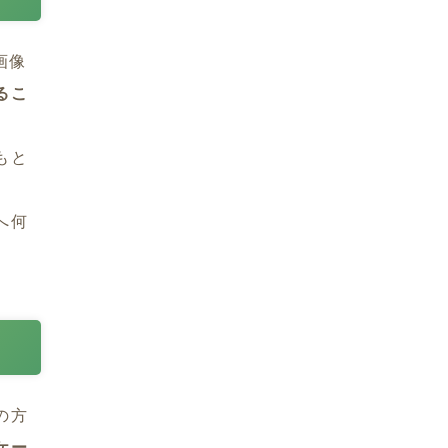
画像
るこ
もと
へ何
の方
ケー