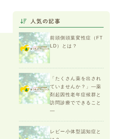
人気の記事
前頭側頭葉変性症（FT
LD）とは？
「たくさん薬を出され
ていませんか？」—薬
剤起因性老年症候群と
訪問診療でできること
—
レビー小体型認知症と