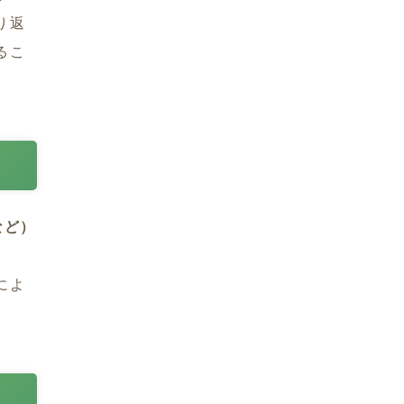
り返
るこ
など）
によ